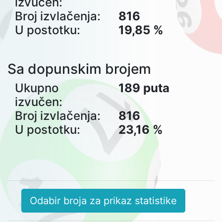
izvučen:
Broj izvlačenja:
816
U postotku:
19,85 %
Sa dopunskim brojem
Ukupno
189 puta
izvučen:
Broj izvlačenja:
816
U postotku:
23,16 %
Odabir broja za prikaz statistike