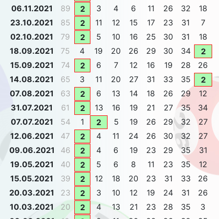
06.11.2021
89
3
4
6
11
26
32
18
2
23.10.2021
85
11
12
15
17
23
31
7
2
02.10.2021
79
5
10
16
25
30
31
18
2
18.09.2021
75
4
19
20
26
29
30
34
2
15.09.2021
74
6
7
12
16
19
28
26
2
14.08.2021
65
3
11
20
27
31
33
35
2
07.08.2021
63
6
13
14
18
26
29
12
2
31.07.2021
61
13
16
19
21
27
35
34
2
07.07.2021
54
1
5
19
26
29
32
27
2
12.06.2021
47
4
11
24
26
30
32
27
2
09.06.2021
46
4
6
19
23
29
35
31
2
19.05.2021
40
5
6
8
11
23
35
12
2
15.05.2021
39
12
18
20
23
31
33
26
2
20.03.2021
23
3
10
12
19
24
31
26
2
10.03.2021
20
4
13
21
23
28
35
3
2