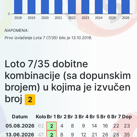
0
2018
2019
2020
2021
2022
2023
2024
2025
2026
NAPOMENA:
Prvo izvlačenje Lota 7 (7/35) bilo je 13.10.2018.
Loto 7/35 dobitne
kombinacije (sa dopunskim
brojem) u kojima je izvučen
broj
2
Datum
Kolo
Br 1
Br 2
Br 3
Br 4
Br 5
Br 6
Br 7
Dop
05.08.2026
62
4
8
9
14
16
22
23
2
13.06.2026
47
8
9
12
21
26
28
35
2