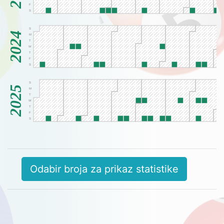
F
S
S
2024
M
T
W
T
F
S
S
2025
M
T
W
T
F
S
S
2026
M
T
W
T
Odabir broja za prikaz statistike
F
S