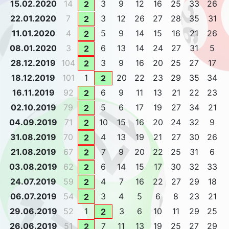
15.02.2020
14
3
9
12
16
25
33
26
2
22.01.2020
7
3
12
26
27
28
35
31
2
11.01.2020
4
5
9
14
15
16
21
26
2
08.01.2020
3
6
13
14
24
27
31
5
2
28.12.2019
104
3
9
16
20
25
27
17
2
18.12.2019
101
1
20
22
23
29
35
34
2
16.11.2019
92
6
9
11
13
21
22
23
2
02.10.2019
79
5
6
17
19
27
34
21
2
04.09.2019
71
10
15
16
20
24
32
9
2
31.08.2019
70
4
13
19
21
27
30
26
2
21.08.2019
67
7
9
20
22
25
31
6
2
03.08.2019
62
6
14
15
17
30
32
33
2
24.07.2019
59
4
7
16
22
27
29
18
2
06.07.2019
54
3
4
5
6
8
23
21
2
29.06.2019
52
1
3
6
10
11
29
25
2
26.06.2019
51
7
11
13
19
25
27
29
2