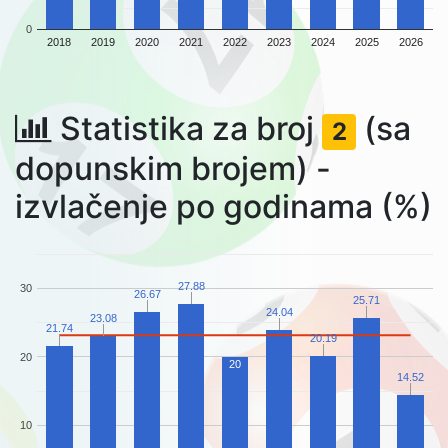
0
2018
2019
2020
2021
2022
2023
2024
2025
2026
Statistika za broj
(sa

2
dopunskim brojem) -
izvlačenje po godinama (%)
27.88
30
26.67
25.71
24.04
23.08
21.74
20.19
20
20
14.52
10