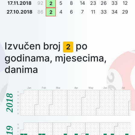
17.11.2018
92
5
8
14
23
26
33
12
2
27.10.2018
86
4
6
7
11
33
34
29
2
Izvučen broj
po
2
godinama, mjesecima,
danima
Jan
Feb
Mar
Apr
May
Jun
Jul
S
2018
M
T
W
T
F
S
S
M
T