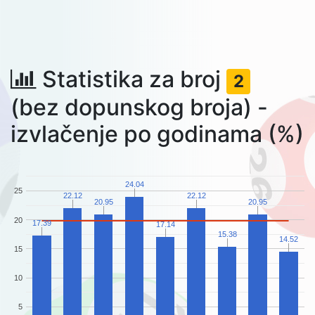
Statistika za broj

2
(bez dopunskog broja) -
izvlačenje po godinama (%)
24.04
25
22.12
22.12
20.95
20.95
20
17.39
17.14
15.38
14.52
15
10
5