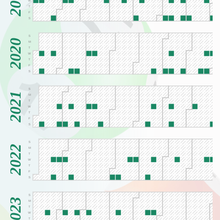
2019
W
T
F
S
S
2020
M
T
W
T
F
S
S
2021
M
T
W
T
F
S
S
2022
M
T
W
T
F
S
S
2023
M
T
W
T