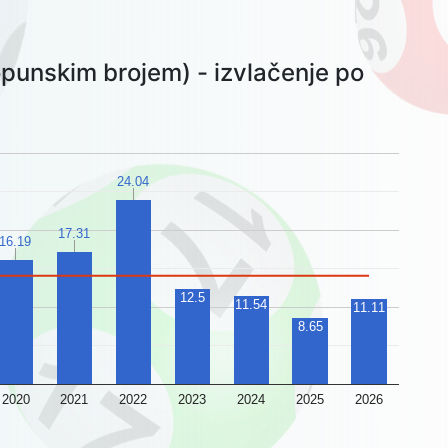
punskim brojem) - izvlačenje po
24.04
17.31
16.19
12.5
11.54
11.11
8.65
2020
2021
2022
2023
2024
2025
2026