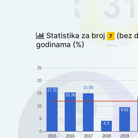
Statistika za broj
(bez d

7
godinama (%)
25
20
15.09
17.31
15
15.38
10
9.62
5
4.3
0
2015
2016
2017
2018
2019