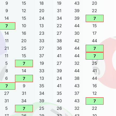
9
15
18
19
43
20
9
12
20
31
39
22
14
15
24
34
39
7
10
13
22
44
15
7
14
16
23
27
30
17
11
20
33
38
42
44
21
25
27
36
44
7
11
15
37
41
44
7
5
19
27
32
25
7
8
14
33
39
44
41
6
13
24
38
44
7
9
35
41
43
16
7
27
31
34
35
37
12
31
34
39
40
43
7
5
25
26
32
22
7
17
26
29
32
43
10