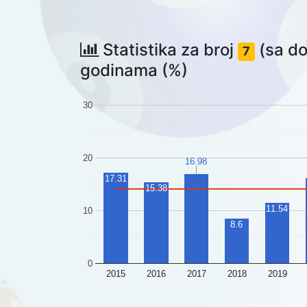
Statistika za broj
(sa do

7
godinama (%)
30
20
16.98
17.31
15.38
11.54
10
8.6
0
2015
2016
2017
2018
2019