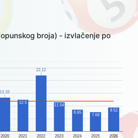
opunskog broja) - izvlačenje po
22.12
13.33
12.5
11.54
9.52
8.65
7.69
2020
2021
2022
2023
2024
2025
2026