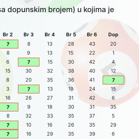
sa dopunskim brojem) u kojima je
Br 2
Br 3
Br 4
Br 5
Br 6
Dop
8
13
28
43
20
7
8
9
13
15
22
1
6
15
30
42
4
7
15
30
32
38
40
12
8
20
35
36
41
7
3
13
19
24
15
7
16
26
27
31
42
6
9
18
30
31
35
7
8
32
33
35
37
5
10
16
26
35
29
7
16
29
35
39
6
7