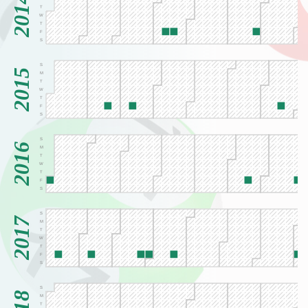
2014
T
W
T
F
S
S
2015
M
T
W
T
F
S
S
2016
M
T
W
T
F
S
S
2017
M
T
W
T
F
S
S
M
T