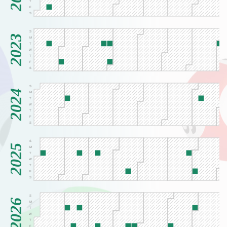
T
F
S
S
2023
M
T
W
T
F
S
S
2024
M
T
W
T
F
S
S
2025
M
T
W
T
F
S
S
2026
M
T
W
T
F