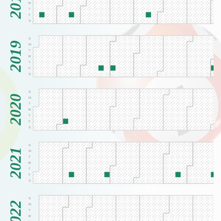
2018
W
T
F
S
S
2019
M
T
W
T
F
S
S
2020
M
T
W
T
F
S
S
2021
M
T
W
T
F
S
S
2022
M
T
W