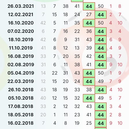
26.03.2021
13
7
38
41
50
1
8
44
12.02.2021
7
15
18
24
27
2
7
44
16.10.2020
42
5
11
35
50
4
10
44
07.02.2020
6
7
16
22
36
3
4
44
18.10.2019
42
6
9
31
43
6
9
44
11.10.2019
41
8
12
13
39
4
9
44
16.08.2019
33
7
20
35
42
3
7
44
02.08.2019
31
6
11
38
41
9
10
44
05.04.2019
14
22
31
43
50
1
9
44
22.03.2019
12
15
20
24
49
7
9
44
26.10.2018
43
18
19
33
38
4
10
44
05.10.2018
40
12
15
32
49
5
7
44
17.08.2018
33
2
12
32
43
3
4
44
18.05.2018
20
1
11
23
41
2
8
44
16.02.2018
7
4
8
19
25
9
10
44