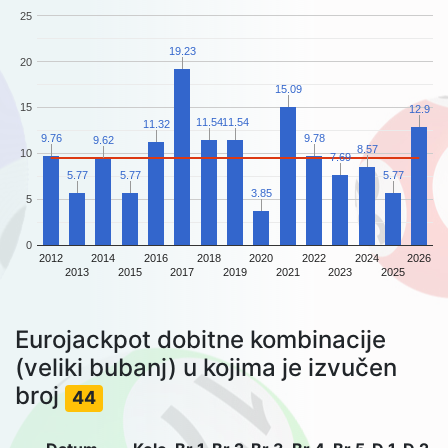
25
19.23
20
15.09
15
12.9
11.54
11.54
11.32
9.76
9.78
9.62
8.57
10
7.69
5.77
5.77
5.77
3.85
5
0
2012
2014
2016
2018
2020
2022
2024
2026
2013
2015
2017
2019
2021
2023
2025
Eurojackpot dobitne kombinacije
(veliki bubanj) u kojima je izvučen
broj
44