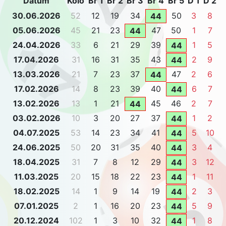
Datum
Kolo
Br 1
Br 2
Br 3
Br 4
Br 5
D 1
D 2
30.06.2026
52
12
19
34
50
3
8
44
05.06.2026
45
21
23
47
50
1
7
44
24.04.2026
33
6
21
29
39
1
5
44
17.04.2026
31
16
31
35
43
2
9
44
13.03.2026
21
7
23
37
47
2
6
44
17.02.2026
14
8
23
39
40
6
7
44
13.02.2026
13
1
21
45
46
2
7
44
03.02.2026
10
3
20
27
37
1
2
44
04.07.2025
53
14
23
34
41
5
10
44
24.06.2025
50
20
31
35
40
3
4
44
18.04.2025
31
7
8
12
29
3
12
44
11.03.2025
20
15
18
22
23
1
11
44
18.02.2025
14
1
9
14
19
2
3
44
07.01.2025
2
1
16
20
23
5
9
44
20.12.2024
102
1
3
10
32
1
8
44