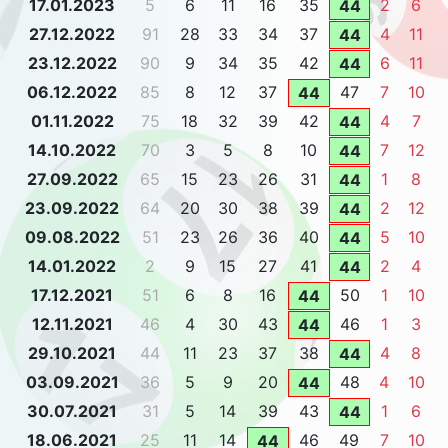
17.01.2023
5
6
11
16
35
2
6
44
27.12.2022
91
28
33
34
37
4
11
44
23.12.2022
90
9
34
35
42
6
11
44
06.12.2022
85
8
12
37
47
7
10
44
01.11.2022
75
18
32
39
42
4
7
44
14.10.2022
70
3
5
8
10
7
12
44
27.09.2022
65
15
23
26
31
1
8
44
23.09.2022
64
20
30
38
39
2
12
44
09.08.2022
51
23
26
36
40
5
10
44
14.01.2022
2
9
15
27
41
2
4
44
17.12.2021
51
6
8
16
50
1
10
44
12.11.2021
46
4
30
43
46
1
3
44
29.10.2021
44
11
23
37
38
4
8
44
03.09.2021
36
5
9
20
48
4
10
44
30.07.2021
31
5
14
39
43
1
6
44
18.06.2021
25
11
14
46
49
7
10
44