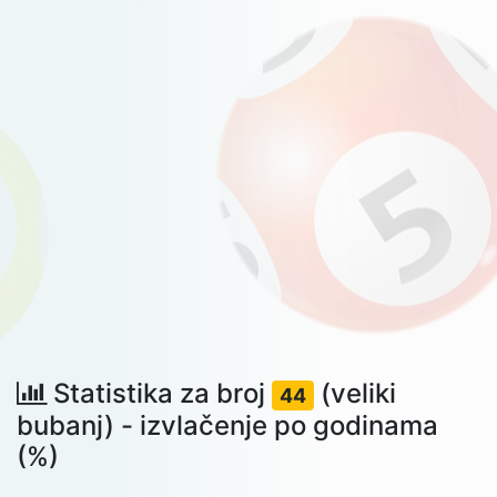
Statistika za broj
(veliki

44
bubanj) - izvlačenje po godinama
(%)