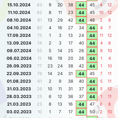
15.10.2024
83
9
20
38
45
4
12
44
11.10.2024
82
8
11
23
45
10
12
44
08.10.2024
81
13
29
42
48
2
8
44
04.10.2024
80
4
16
27
34
4
7
44
17.09.2024
75
1
3
13
24
11
12
44
13.09.2024
74
2
3
17
40
4
8
44
09.07.2024
55
5
14
25
26
8
10
44
06.02.2024
11
16
19
20
26
1
4
44
26.09.2023
77
23
24
38
42
1
10
44
22.09.2023
76
14
24
31
45
7
11
44
01.08.2023
61
2
9
38
40
5
11
44
31.03.2023
26
10
11
31
37
5
12
44
28.03.2023
25
6
12
36
37
1
11
44
21.03.2023
23
8
13
16
47
6
8
44
03.02.2023
10
1
7
17
50
2
10
44