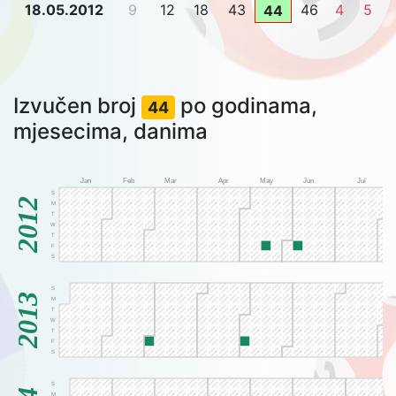
18.05.2012
9
12
18
43
46
4
5
44
Izvučen broj
po godinama,
44
mjesecima, danima
Jan
Feb
Mar
Apr
May
Jun
Jul
S
2012
M
T
W
T
F
S
S
2013
M
T
W
T
F
S
S
M