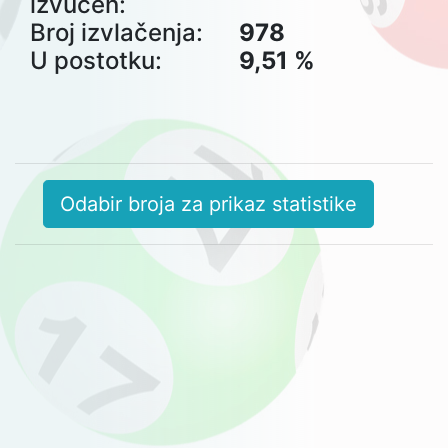
izvučen:
Broj izvlačenja:
978
U postotku:
9,51 %
Odabir broja za prikaz statistike